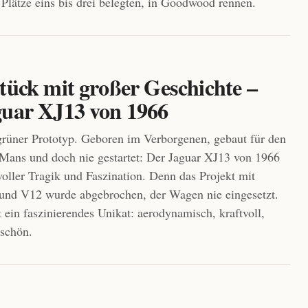
Plätze eins bis drei belegten, in Goodwood rennen.
tück mit großer Geschichte –
guar XJ13 von 1966
 grüner Prototyp. Geboren im Verborgenen, gebaut für den
ans und doch nie gestartet: Der Jaguar XJ13 von 1966
 voller Tragik und Faszination. Denn das Projekt mit
und V12 wurde abgebrochen, der Wagen nie eingesetzt.
t ein faszinierendes Unikat: aerodynamisch, kraftvoll,
 schön.