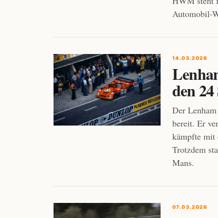
HWM steht f
Automobil-We
14.03.2026
Lenham
den 24
Der Lenham P
bereit. Er v
kämpfte mit 
Trotzdem sta
Mans.
07.03.2026