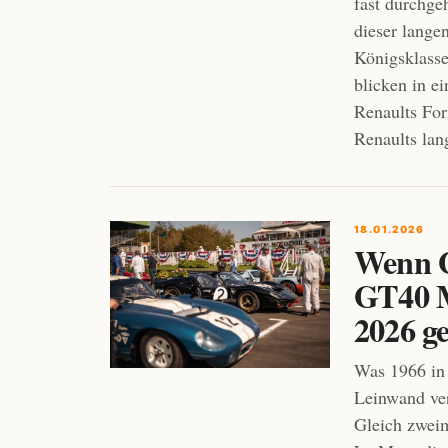
fast durchge
dieser lange
Königsklasse
blicken in e
Renaults For
Renaults la
18.01.2026
Wenn G
GT40 M
2026 g
Was 1966 in 
Leinwand ve
Gleich zweim