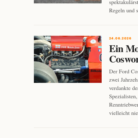
spektakulärs
Regeln und s
24.06.2026
Ein Mot
Coswo
Der Ford Cos
zwei Jahrzeh
verdankte de
Spezialisten
Renntriebwer
vielleicht n