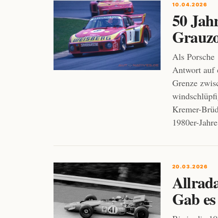
10.04.2026
50 Jahr
Grauz
Als Porsche 
Antwort auf 
Grenze zwis
windschlüpfi
Kremer-Brüde
1980er-Jahre
20.03.2026
Allrad
Gab es 