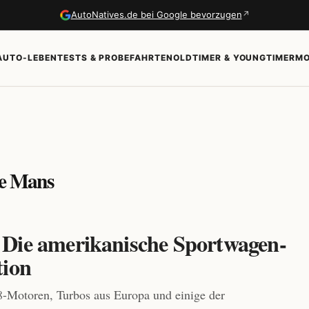
↗
AutoNatives.de bei Google bevorzugen
AUTO-LEBEN
TESTS & PROBEFAHRTEN
OLDTIMER & YOUNGTIMER
MO
Le Mans
Die amerikanische Sportwagen-
tion
-Motoren, Turbos aus Europa und einige der