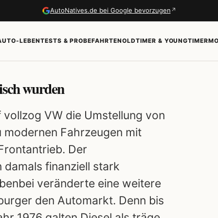
↗
AutoNatives.de bei Google bevorzugen
AUTO-LEBEN
TESTS & PROBEFAHRTEN
OLDTIMER & YOUNGTIMER
MO
misch wurden
f vollzog VW die Umstellung von
u modernen Fahrzeugen mit
rontantrieb. Der
damals finanziell stark
enbei veränderte eine weitere
burger den Automarkt. Denn bis
hr 1976 galten Diesel als träge,