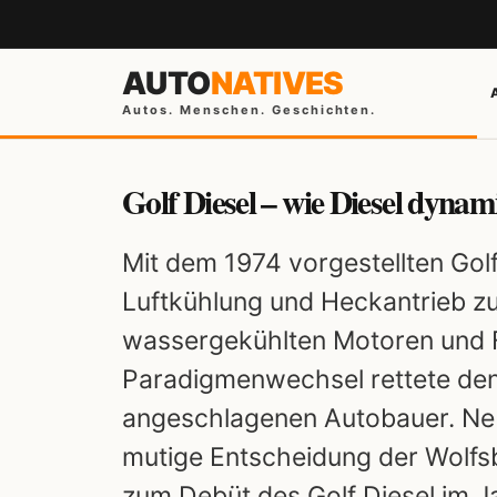
AUTO
NATIVES
Autos. Menschen. Geschichten.
Golf Diesel – wie Diesel dyna
Mit dem 1974 vorgestellten Gol
Luftkühlung und Heckantrieb z
wassergekühlten Motoren und F
Paradigmenwechsel rettete den 
angeschlagenen Autobauer. Neb
mutige Entscheidung der Wolfs
zum Debüt des Golf Diesel im Ja