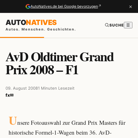
×
↗
AutoNatives.de bei Google bevorzugen
AUTO
NATIVES
SUCHE
☰
Autos. Menschen. Geschichten.
AvD Oldtimer Grand
Prix 2008 – F1
09. August 2008
1 Minuten Lesezeit
f
x
✉
U
nsere Fotoauswahl zur Grand Prix Masters für
historische Formel-1-Wagen beim 36. AvD-