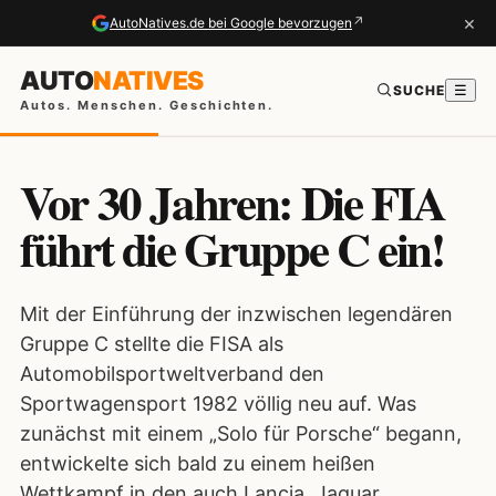
×
↗
AutoNatives.de bei Google bevorzugen
AUTO
NATIVES
SUCHE
☰
Autos. Menschen. Geschichten.
Vor 30 Jahren: Die FIA
führt die Gruppe C ein!
Mit der Einführung der inzwischen legendären
Gruppe C stellte die FISA als
Automobilsportweltverband den
Sportwagensport 1982 völlig neu auf. Was
zunächst mit einem „Solo für Porsche“ begann,
entwickelte sich bald zu einem heißen
Wettkampf in den auch Lancia, Jaguar,