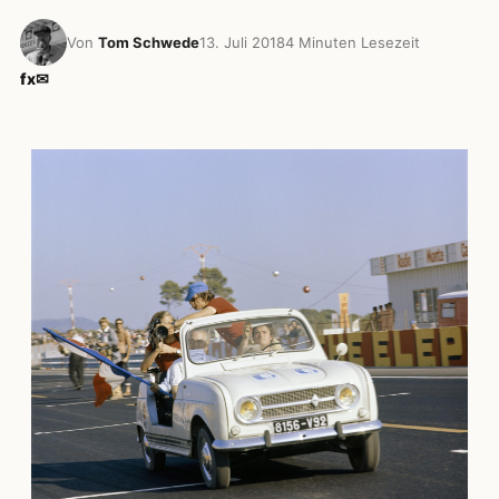
Von
Tom Schwede
13. Juli 2018
4 Minuten Lesezeit
f
x
✉