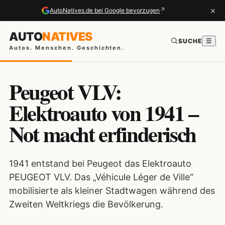
×
↗
AutoNatives.de bei Google bevorzugen
AUTO
NATIVES
SUCHE
☰
Autos. Menschen. Geschichten.
Peugeot VLV:
Elektroauto von 1941 –
Not macht erfinderisch
1941 entstand bei Peugeot das Elektroauto
PEUGEOT VLV. Das „Véhicule Léger de Ville“
mobilisierte als kleiner Stadtwagen während des
Zweiten Weltkriegs die Bevölkerung.