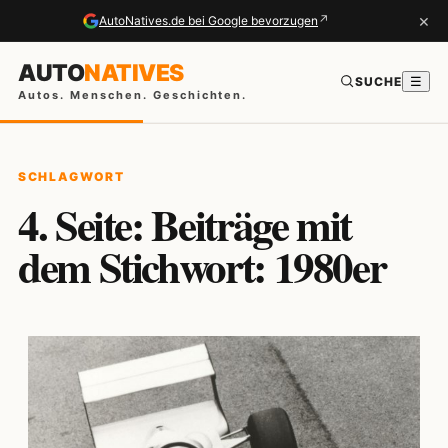
×
↗
AutoNatives.de bei Google bevorzugen
AUTO
NATIVES
SUCHE
☰
Autos. Menschen. Geschichten.
SCHLAGWORT
4. Seite: Beiträge mit
dem Stichwort: 1980er