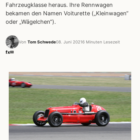
Fahrzeugklasse heraus. Ihre Rennwagen
bekamen den Namen Voiturette („Kleinwagen“
oder „Wägelchen“).
Von
Tom Schwede
08. Juni 2021
6 Minuten Lesezeit
f
x
✉