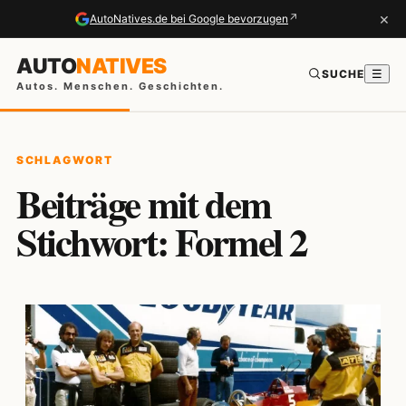
×
↗
AutoNatives.de bei Google bevorzugen
AUTO
NATIVES
SUCHE
☰
Autos. Menschen. Geschichten.
SCHLAGWORT
Beiträge mit dem
Stichwort: Formel 2