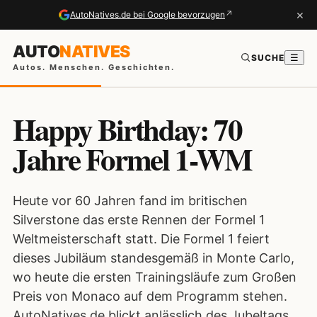
×
↗
AutoNatives.de bei Google bevorzugen
AUTO
NATIVES
SUCHE
☰
Autos. Menschen. Geschichten.
Happy Birthday: 70
Jahre Formel 1-WM
Heute vor 60 Jahren fand im britischen
Silverstone das erste Rennen der Formel 1
Weltmeisterschaft statt. Die Formel 1 feiert
dieses Jubiläum standesgemäß in Monte Carlo,
wo heute die ersten Trainingsläufe zum Großen
Preis von Monaco auf dem Programm stehen.
AutoNatives.de blickt anlässlich des Jubeltags