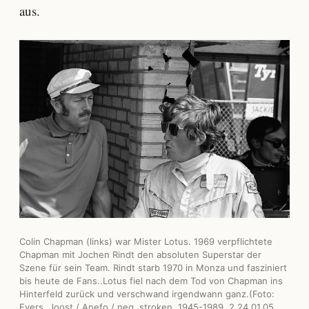
aus.
Colin Chapman (links) war Mister Lotus. 1969 verpflichtete
Chapman mit Jochen Rindt den absoluten Superstar der
Szene für sein Team. Rindt starb 1970 in Monza und fasziniert
bis heute de Fans..Lotus fiel nach dem Tod von Chapman ins
Hinterfeld zurück und verschwand irgendwann ganz.(Foto:
Evers, Joost / Anefo / neg. stroken, 1945-1989, 2.24.01.05,