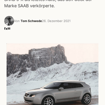
Marke SAAB verkörperte.
Von
Tom Schwede
26. Dezember 2021
f
x
✉