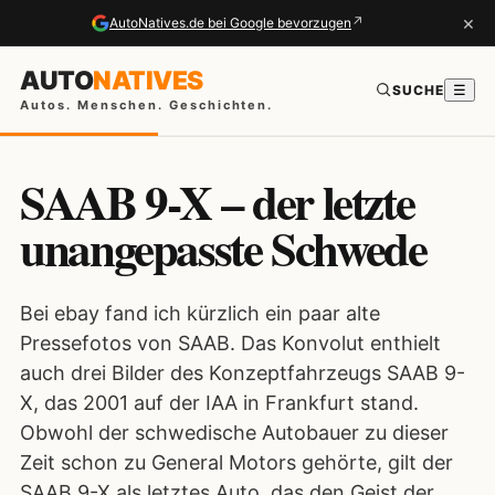
×
↗
AutoNatives.de bei Google bevorzugen
AUTO
NATIVES
SUCHE
☰
Autos. Menschen. Geschichten.
SAAB 9-X – der letzte
unangepasste Schwede
Bei ebay fand ich kürzlich ein paar alte
Pressefotos von SAAB. Das Konvolut enthielt
auch drei Bilder des Konzeptfahrzeugs SAAB 9-
X, das 2001 auf der IAA in Frankfurt stand.
Obwohl der schwedische Autobauer zu dieser
Zeit schon zu General Motors gehörte, gilt der
SAAB 9-X als letztes Auto, das den Geist der