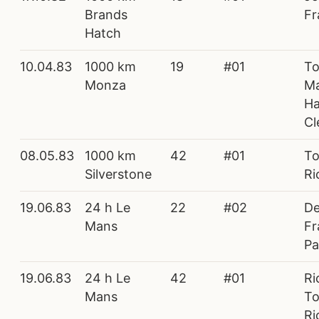
Brands
Fr
Hatch
10.04.83
1000 km
19
#01
To
Monza
Ma
Ha
Cl
08.05.83
1000 km
42
#01
To
Silverstone
Ri
19.06.83
24 h Le
22
#02
De
Mans
Fr
Pa
19.06.83
24 h Le
42
#01
Ri
Mans
To
Ri