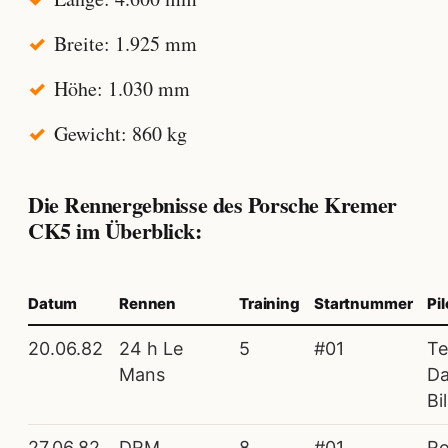
Breite: 1.925 mm
Höhe: 1.030 mm
Gewicht: 860 kg
Die Rennergebnisse des Porsche Kremer
CK5 im Überblick:
Datum
Rennen
Training
Startnummer
Pi
20.06.82
24 h Le
5
#01
Te
Mans
Da
Bi
27.06.82
DRM
8
#01
Ro