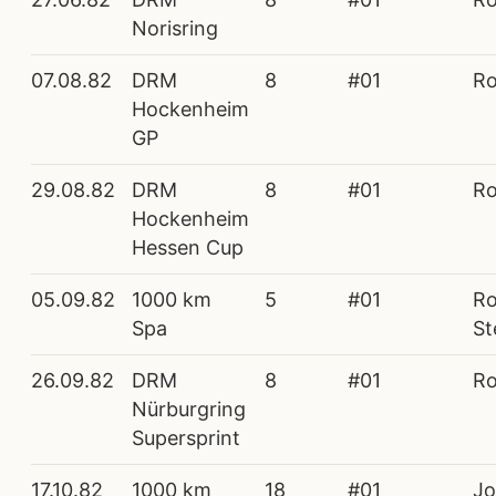
Norisring
07.08.82
DRM
8
#01
Ro
Hockenheim
GP
29.08.82
DRM
8
#01
Ro
Hockenheim
Hessen Cup
05.09.82
1000 km
5
#01
Ro
Spa
St
26.09.82
DRM
8
#01
Ro
Nürburgring
Supersprint
17.10.82
1000 km
18
#01
Jo