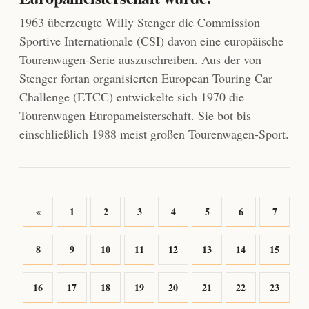
1963 überzeugte Willy Stenger die Commission
Sportive Internationale (CSI) davon eine europäische
Tourenwagen-Serie auszuschreiben. Aus der von
Stenger fortan organisierten European Touring Car
Challenge (ETCC) entwickelte sich 1970 die
Tourenwagen Europameisterschaft. Sie bot bis
einschließlich 1988 meist großen Tourenwagen-Sport.
«
1
2
3
4
5
6
7
8
9
10
11
12
13
14
15
16
17
18
19
20
21
22
23