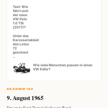
Test: Wie
fährt sich
der neue
VW Polo
1.0 TSI
(2017)?
Unter das
Karosseriekleid
des Lotus
72
geschaut
…
Wie viele Menschen passen in einen
VW Käfer?
AN DIESEM TAG
9. August 1965
Der erste Ford Transit läuft vom Band.