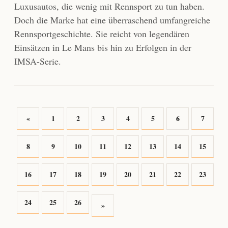
Luxusautos, die wenig mit Rennsport zu tun haben.
Doch die Marke hat eine überraschend umfangreiche
Rennsportgeschichte. Sie reicht von legendären
Einsätzen in Le Mans bis hin zu Erfolgen in der
IMSA-Serie.
«
1
2
3
4
5
6
7
8
9
10
11
12
13
14
15
16
17
18
19
20
21
22
23
24
25
26
»