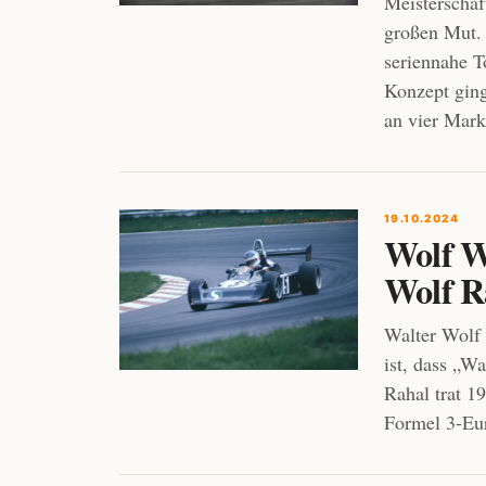
Meisterschaf
großen Mut. 
seriennahe T
Konzept ging
an vier Mark
19.10.2024
Wolf W
Wolf R
Walter Wolf 
ist, dass „W
Rahal trat 1
Formel 3-Eur