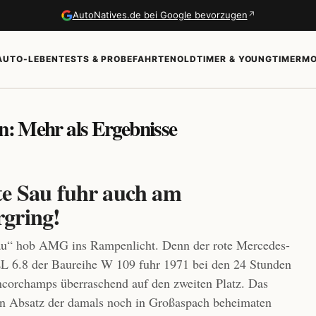
↗
AutoNatives.de bei Google bevorzugen
AUTO-LEBEN
TESTS & PROBEFAHRTEN
OLDTIMER & YOUNGTIMER
MO
en: Mehr als Ergebnisse
te Sau fuhr auch am
gring!
au“ hob AMG ins Rampenlicht. Denn der rote Mercedes-
L 6.8 der Baureihe W 109 fuhr 1971 bei den 24 Stunden
corchamps überraschend auf den zweiten Platz. Das
en Absatz der damals noch in Großaspach beheimaten