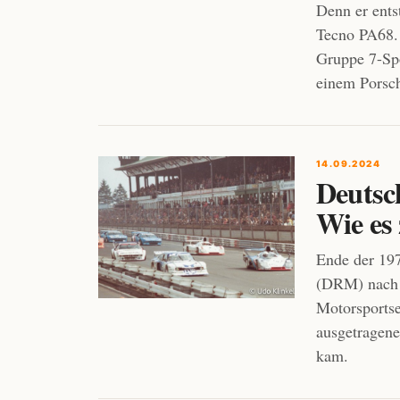
Denn er ents
Tecno PA68. 
Gruppe 7-Spo
einem Porsc
14.09.2024
Deutsc
Wie es
Ende der 197
(DRM) nach d
Motorsportse
ausgetragene
kam.