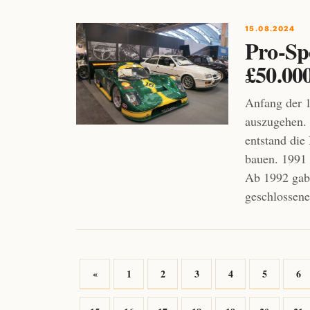
15.08.2024
Pro-Sp
£50.00
Anfang der 1
auszugehen. 
entstand die
bauen. 1991 s
Ab 1992 gab 
geschlossen
«
1
2
3
4
5
6