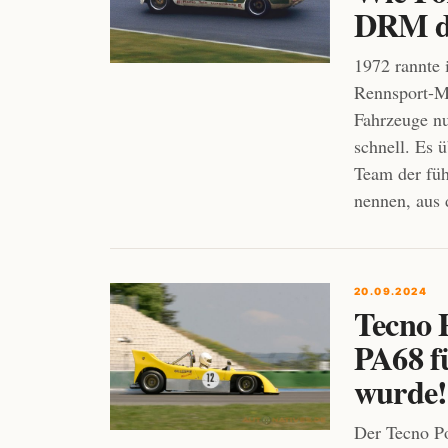
DRM do
1972 rannte 
Rennsport-M
Fahrzeuge nu
schnell. Es 
Team der fü
nennen, aus d
20.09.2024
Tecno 
PA68 f
wurde!
Der Tecno Po