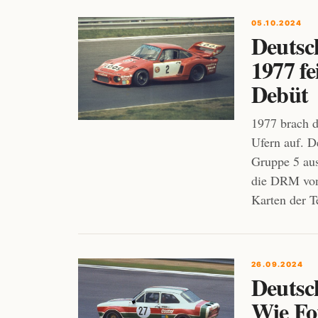
05.10.2024
Deutsc
1977 f
Debüt
1977 brach 
Ufern auf. D
Gruppe 5 aus
die DRM von
Karten der T
26.09.2024
Deutsc
Wie Fo