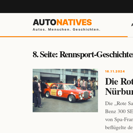
AUTO
NATIVES
Autos. Menschen. Geschichten.
8. Seite: Rennsport-Geschicht
16.11.2024
Die Ro
Nürbur
Die „Rote S
Benz 300 SE
von Spa-Fran
beflügelte d