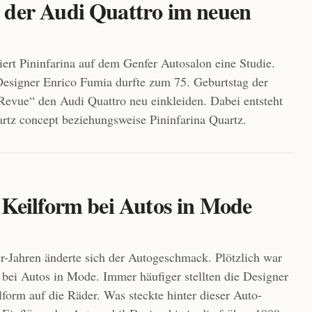
 der Audi Quattro im neuen
iert Pininfarina auf dem Genfer Autosalon eine Studie.
Designer Enrico Fumia durfte zum 75. Geburtstag der
evue“ den Audi Quattro neu einkleiden. Dabei entsteht
rtz concept beziehungsweise Pininfarina Quartz.
 Keilform bei Autos in Mode
r-Jahren änderte sich der Autogeschmack. Plötzlich war
 bei Autos in Mode. Immer häufiger stellten die Designer
lform auf die Räder. Was steckte hinter dieser Auto-