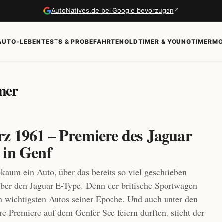
↗
AutoNatives.de bei Google bevorzugen
AUTO-LEBEN
TESTS & PROBEFAHRTEN
OLDTIMER & YOUNGTIMER
MO
imer
rz 1961 – Premiere des Jaguar
 in Genf
 kaum ein Auto, über das bereits so viel geschrieben
ber den Jaguar E-Type. Denn der britische Sportwagen
n wichtigsten Autos seiner Epoche. Und auch unter den
re Premiere auf dem Genfer See feiern durften, sticht der