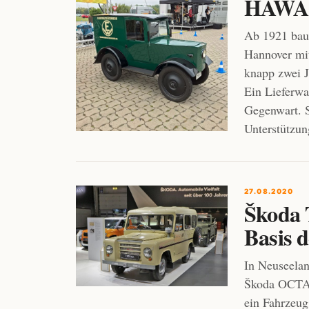
HAWA E
Ab 1921 bau
Hannover mi
knapp zwei J
Ein Lieferwa
Gegenwart. 
Unterstützun
27.08.2020
Škoda
Basis
In Neuseelan
Škoda OCTAV
ein Fahrzeug