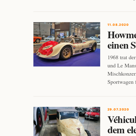
11.08.2020
Howmet
einen 
1968 trat d
und Le Mans 
Mischkonzer
Sportwagen f
29.07.2020
Véhicul
dem el