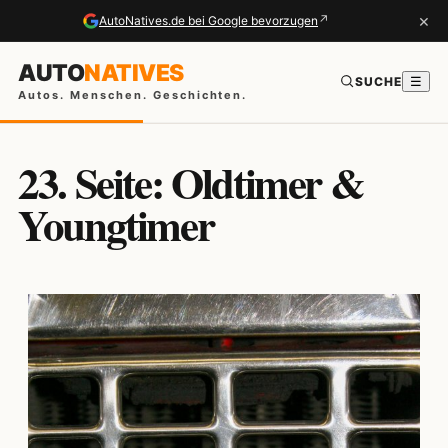
×
↗
AutoNatives.de bei Google bevorzugen
AUTO
NATIVES
SUCHE
☰
Autos. Menschen. Geschichten.
23. Seite: Oldtimer &
Youngtimer