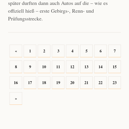
später durften dann auch Autos auf die – wie es
offiziell hieß – erste Gebirgs-, Renn- und
Prüfungsstrecke.
«
1
2
3
4
5
6
7
8
9
10
11
12
13
14
15
16
17
18
19
20
21
22
23
»