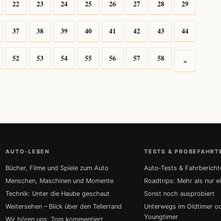
22
23
24
25
26
27
28
29
37
38
39
40
41
42
43
44
52
53
54
55
56
57
58
»
AUTO-LEBEN
TESTS & PROBEFAHRT
Bücher, Filme und Spiele zum Auto
Auto-Tests & Fahrbericht
Menschen, Maschinen und Momente
Roadtrips: Mehr als nur e
Technik: Unter die Haube geschaut
Sonst noch ausprobiert
Weitersehen – Blick über den Tellerrand
Unterwegs im Oldtimer o
Youngtimer
Wir hören uns: Tom kommentiert