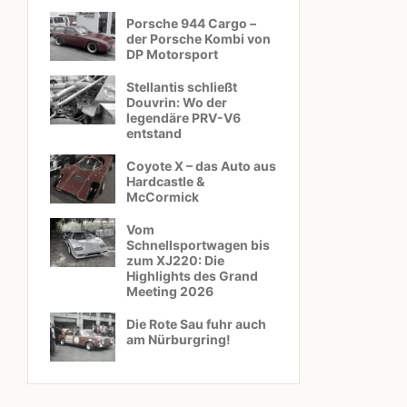
Porsche 944 Cargo –
der Porsche Kombi von
DP Motorsport
Stellantis schließt
Douvrin: Wo der
legendäre PRV-V6
entstand
Coyote X – das Auto aus
Hardcastle &
McCormick
Vom
Schnellsportwagen bis
zum XJ220: Die
Highlights des Grand
Meeting 2026
Die Rote Sau fuhr auch
am Nürburgring!