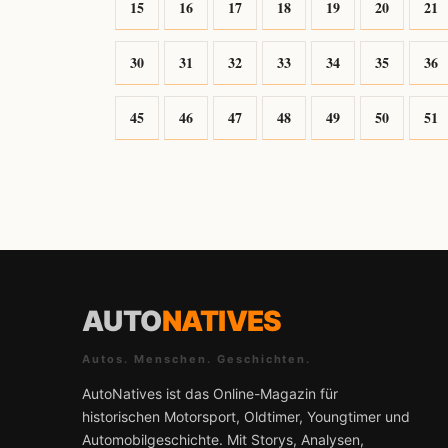
15
16
17
18
19
20
21
30
31
32
33
34
35
36
45
46
47
48
49
50
51
AUTO
NATIVES
Autos. Menschen. Geschichten.
AutoNatives ist das Online-Magazin für
historischen Motorsport, Oldtimer, Youngtimer und
Automobilgeschichte. Mit Storys, Analysen,