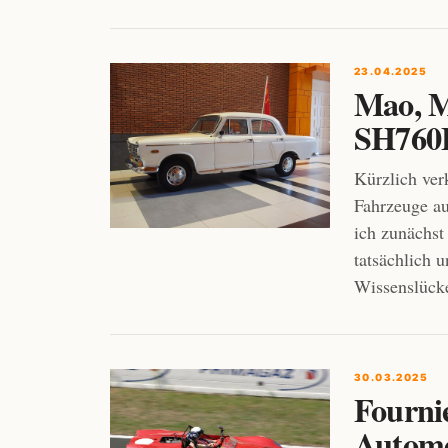
23.04.2025
Mao, M
SH760
Kürzlich ver
Fahrzeuge au
ich zunächst
tatsächlich 
Wissenslücke
30.03.2025
Fourni
Automo