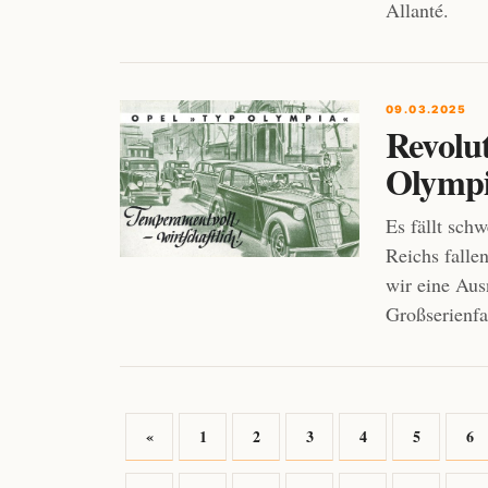
Allanté.
09.03.2025
Revolu
Olympi
Es fällt schw
Reichs falle
wir eine Aus
Großserienfa
«
1
2
3
4
5
6