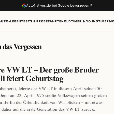
↗
AutoNatives.de bei Google bevorzugen
AUTO-LEBEN
TESTS & PROBEFAHRTEN
OLDTIMER & YOUNGTIMER
MO
n das Vergessen
re VW LT – Der große Bruder
li feiert Geburtstag
unbemerkt, feierte der VW LT in diesem April seinen 50.
Denn am 23. April 1975 stellte Volkswagen seinen großen
n Berlin der Öffentlichkeit vor. Wir blicken – mit etwas
 daher auf die erste Generation des VW LT zurück.