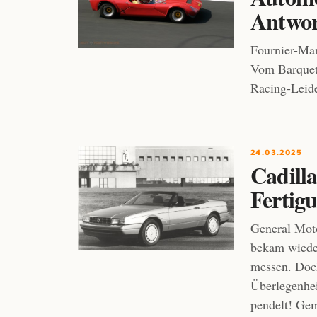
Antwor
Fournier-Mar
Vom Barquet
Racing-Leide
24.03.2025
Cadilla
Fertigu
General Moto
bekam wiede
messen. Doch
Überlegenhei
pendelt! Gem