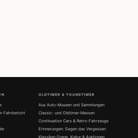
EN
OLDTIMER & YOUNGTIMER
e
Aus Auto-Museen und Sammlungen
in Fahrbericht
Classic- und Oldtimer-Messen
Continuation Cars & Retro-Fahrzeuge
der
Erinnerungen: Gegen das Vergessen
Klassiker-Szene, Kultur & Auktionen