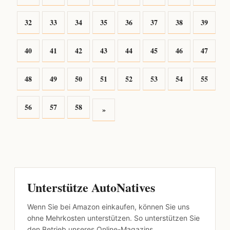
32
33
34
35
36
37
38
39
40
41
42
43
44
45
46
47
48
49
50
51
52
53
54
55
56
57
58
»
Unterstütze AutoNatives
Wenn Sie bei Amazon einkaufen, können Sie uns
ohne Mehrkosten unterstützen. So unterstützen Sie
den Betrieb unseres Online-Magazins.