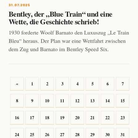
31.07.2025
Bentley, der „Blue Train“ und eine
Wette, die Geschichte schrieb!
1930 forderte Woolf Barnato den Luxuszug „Le Train
Bleu“ heraus. Der Plan war eine Wettfahrt zwischen
dem Zug und Barnato im Bentley Speed Six.
«
1
2
3
4
5
6
7
8
9
10
11
12
13
14
15
16
17
18
19
20
21
22
23
24
25
26
27
28
29
30
31