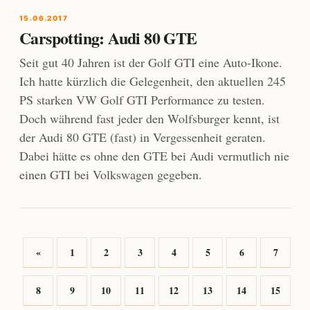
15.06.2017
Carspotting: Audi 80 GTE
Seit gut 40 Jahren ist der Golf GTI eine Auto-Ikone.
Ich hatte kürzlich die Gelegenheit, den aktuellen 245
PS starken VW Golf GTI Performance zu testen.
Doch während fast jeder den Wolfsburger kennt, ist
der Audi 80 GTE (fast) in Vergessenheit geraten.
Dabei hätte es ohne den GTE bei Audi vermutlich nie
einen GTI bei Volkswagen gegeben.
«
1
2
3
4
5
6
7
8
9
10
11
12
13
14
15