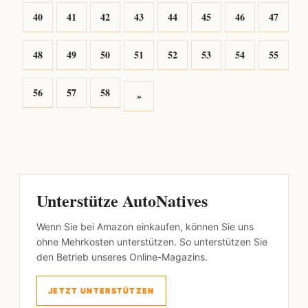
40
41
42
43
44
45
46
47
48
49
50
51
52
53
54
55
56
57
58
»
Unterstütze AutoNatives
Wenn Sie bei Amazon einkaufen, können Sie uns
ohne Mehrkosten unterstützen. So unterstützen Sie
den Betrieb unseres Online-Magazins.
JETZT UNTERSTÜTZEN