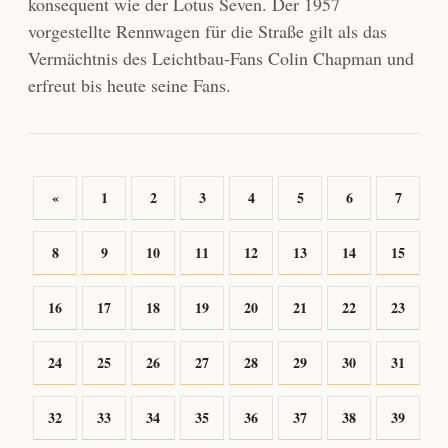
konsequent wie der Lotus Seven. Der 1957
vorgestellte Rennwagen für die Straße gilt als das
Vermächtnis des Leichtbau-Fans Colin Chapman und
erfreut bis heute seine Fans.
«
1
2
3
4
5
6
7
8
9
10
11
12
13
14
15
16
17
18
19
20
21
22
23
24
25
26
27
28
29
30
31
32
33
34
35
36
37
38
39