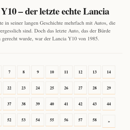
Y10 – der letzte echte Lancia
te in seiner langen Geschichte mehrfach mit Autos, die
vergesslich sind. Doch das letzte Auto, das der Bürde
 gerecht wurde, war der Lancia Y10 von 1985.
7
8
9
10
11
12
13
14
22
23
24
25
26
27
28
29
37
38
39
40
41
42
43
44
52
53
54
55
56
57
58
»