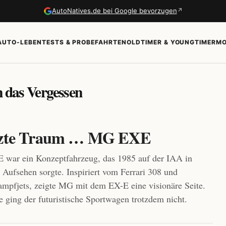
↗
AutoNatives.de bei Google bevorzugen
AUTO-LEBEN
TESTS & PROBEFAHRTEN
OLDTIMER & YOUNGTIMER
MO
n das Vergessen
etzte Traum … MG EXE
war ein Konzeptfahrzeug, das 1985 auf der IAA in
r Aufsehen sorgte. Inspiriert vom Ferrari 308 und
pfjets, zeigte MG mit dem EX-E eine visionäre Seite.
e ging der futuristische Sportwagen trotzdem nicht.