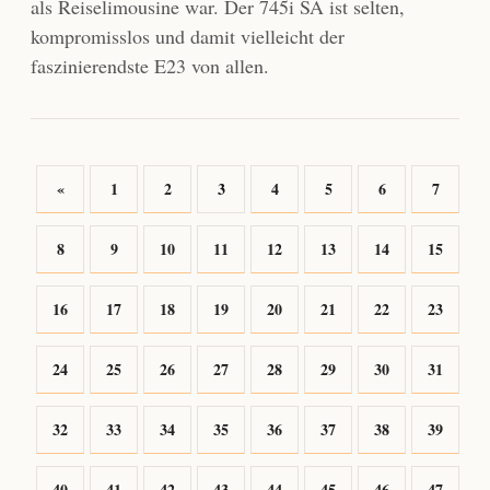
als Reiselimousine war. Der 745i SA ist selten,
kompromisslos und damit vielleicht der
faszinierendste E23 von allen.
«
1
2
3
4
5
6
7
8
9
10
11
12
13
14
15
16
17
18
19
20
21
22
23
24
25
26
27
28
29
30
31
32
33
34
35
36
37
38
39
40
41
42
43
44
45
46
47