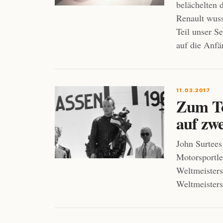
belächelten 
Renault wuss
Teil unser S
auf die Anfä
11.03.2017
Zum To
auf zw
John Surtees
Motorsportl
Weltmeisters
Weltmeisters