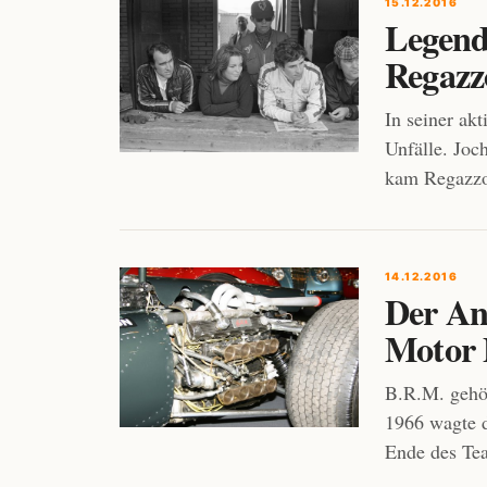
15.12.2016
Legend
Regazz
In seiner ak
Unfälle. Joc
kam Regazzo
14.12.2016
Der An
Motor 
B.R.M. gehör
1966 wagte 
Ende des Tea