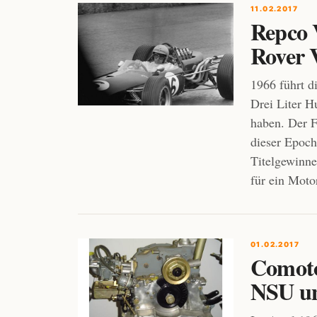
11.02.2017
Repco V
Rover 
1966 führt d
Drei Liter H
haben. Der 
dieser Epoch
Titelgewinne
für ein Moto
01.02.2017
Comoto
NSU un