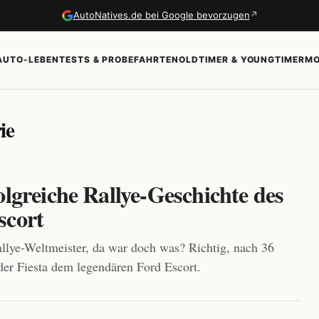
↗
AutoNatives.de bei Google bevorzugen
AUTO-LEBEN
TESTS & PROBEFAHRTEN
OLDTIMER & YOUNGTIMER
MO
ie
olgreiche Rallye-Geschichte des
scort
llye-Weltmeister, da war doch was? Richtig, nach 36
 der Fiesta dem legendären Ford Escort.