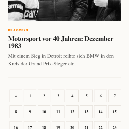
03.12.2023
Motorsport vor 40 Jahren: Dezember
1983
Mit einem Sieg in Detroit reihte sich BMW in den
Kreis der Grand Prix-Sieger ein.
«
1
2
3
4
5
6
7
8
9
10
11
12
13
14
15
16
17
18
19
20
21
22
23