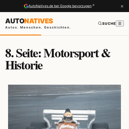
×
↗
AutoNatives.de bei Google bevorzugen
AUTO
NATIVES
SUCHE
☰
Autos. Menschen. Geschichten.
8. Seite: Motorsport &
Historie