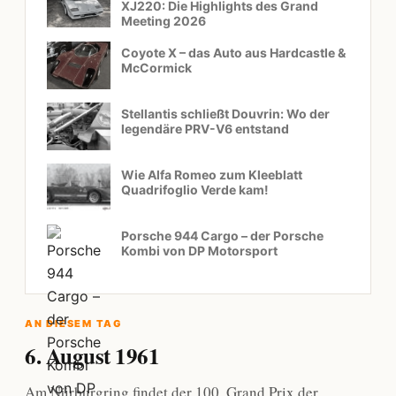
XJ220: Die Highlights des Grand
Meeting 2026
Coyote X – das Auto aus Hardcastle &
McCormick
Stellantis schließt Douvrin: Wo der
legendäre PRV-V6 entstand
Wie Alfa Romeo zum Kleeblatt
Quadrifoglio Verde kam!
Porsche 944 Cargo – der Porsche
Kombi von DP Motorsport
AN DIESEM TAG
6. August 1961
Am Nürburgring findet der 100. Grand Prix der