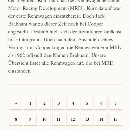
der Ingenieur Ron Tauranac den Rennwagenhersteller
Motor Racing Development (MRD). Kurz darauf war
der erste Rennwagen einsatzbereit. Doch Jack
Brabham war zu dieser Zeit noch bei Cooper
angestellt. Deshalb hielt sich der Rennfahrer zunächst
im Hintergrund. Doch nach dem Auslaufen seines
Vertrags mit Cooper trugen die Rennwagen von MRD
ab 1962 offiziell den Namen Brabham. Unsere
Übersicht listet alle Rennwagen auf, die bei MRD
entstanden.
«
1
2
3
4
5
6
7
8
9
10
11
12
13
14
15