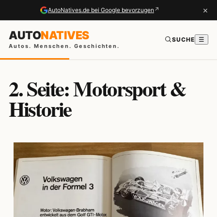
×
↗
AutoNatives.de bei Google bevorzugen
AUTO
NATIVES
SUCHE
☰
Autos. Menschen. Geschichten.
2. Seite: Motorsport &
Historie