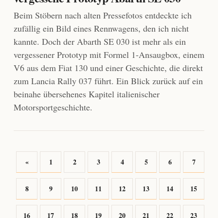
Beim Stöbern nach alten Pressefotos entdeckte ich
zufällig ein Bild eines Rennwagens, den ich nicht
kannte. Doch der Abarth SE 030 ist mehr als ein
vergessener Prototyp mit Formel 1-Ansaugbox, einem
V6 aus dem Fiat 130 und einer Geschichte, die direkt
zum Lancia Rally 037 führt. Ein Blick zurück auf ein
beinahe übersehenes Kapitel italienischer
Motorsportgeschichte.
«
1
2
3
4
5
6
7
8
9
10
11
12
13
14
15
16
17
18
19
20
21
22
23