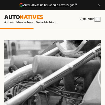
×
↗
AutoNatives.de bei Google bevorzugen
AUTO
NATIVES
SUCHE
☰
Autos. Menschen. Geschichten.