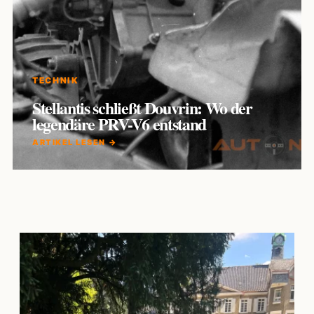
TECHNIK
Stellantis schließt Douvrin: Wo der
legendäre PRV-V6 entstand
ARTIKEL LESEN →